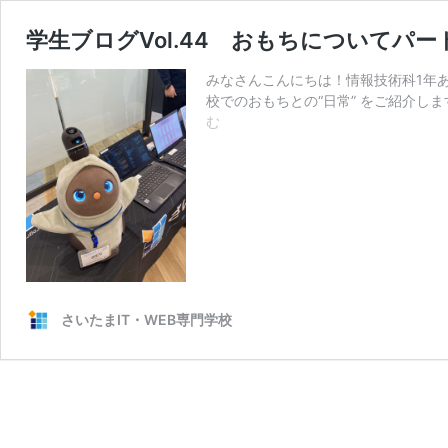
学生ブログVol.44 おもちについてパー
みなさんこんにちは！情報技術科1年
校でのおもちとの“日常” をご紹介しま
学
む
生
ブ
ロ
グ
Vol.44
お
も
ち
に
さいたまIT・WEB専門学校
つ
い
て
パ
ー
ト