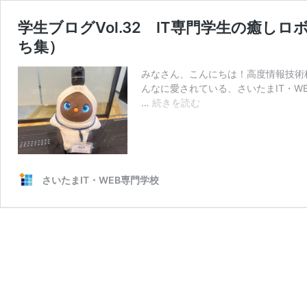
学生ブログVol.32 IT専門学生の癒し
ち集）
みなさん、こんにちは！高度情報技術
んなに愛されている、さいたまIT・W
学
…
続きを読む
生
ブ
ロ
グ
Vol.32
さいたまIT・WEB専門学校
IT
専
門
学
生
の
癒
し
ロ