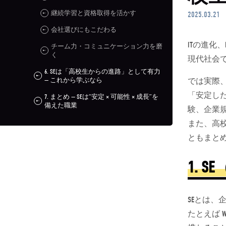
継続学習と資格取得を活かす
2025.03.21
会社選びにもこだわる
ITの進化
チーム力・コミュニケーション力を磨
く
現代社会
6. SEは「高校生からの進路」として有力
— これから学ぶなら
では実際、
「安定し
7. まとめ — SEは“安定 × 可能性 × 成長”を
備えた職業
験、企業
また、高
ともまと
1. SE
SEとは
たとえば 