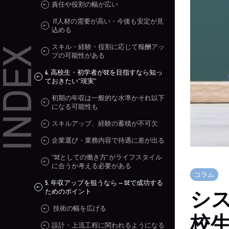
責任や役割の幅が広い
IT人材の需要が高い・今後も安定が見
込める
スキル・経験・役割に応じて報酬アッ
プの可能性がある
4. 高校生・初学者がSEを目指すなら知っ
ておきたい“現実”
初期の年収は一般的な水準かそれ以下
になる可能性も
スキルアップ、経験の蓄積が不可欠
企業選び・業務内容で待遇に差が出る
“SEとしての働き方”がライフスタイル
に合うか考える必要がある
コラム
5. 年収アップを狙うなら — SEで成功する
ためのポイント
シ
技術の幅を広げる
校
設計・上流工程に関われるようになる