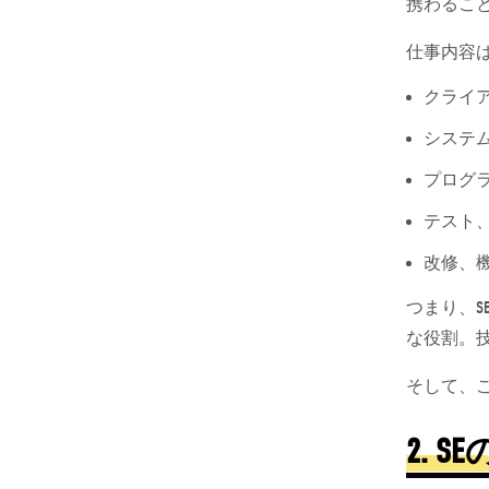
携わるこ
仕事内容
クライ
システ
プログ
テスト
改修、
つまり、S
な役割。
そして、
2. SE