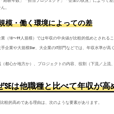
、「経験年数」「担当プロジェクト」「企業の状況」によって差
せん。
規模・働く環境によっての差
企業（10〜99人規模）では年収の中央値が比較的低めとされる
手企業や大規模SIer、大企業のIT部門などでは、年収水準が
域（都心か地方か）、プロジェクトの内容、役割（下流／上流
ぜSEは他職種と比べて年収が高
収が比較的高めである理由は、次のような要素があります。