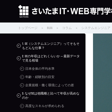
トップページ
>
BLOG
>
コラム
>
システムエンジニア
1. SE（システムエンジニア）ってそもそ
もどんな仕事？
2. SEの年収はどれくらいか — 最新データ
で見る相場
日本全体の平均水準
年齢・経験別の目安
企業規模・働く環境によっての差
3. なぜSEは他職種と比べて年収が高めな
のか
高度なスキルが求められる