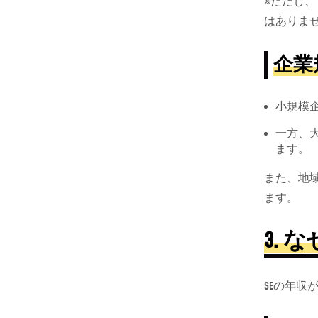
※ただし
はありま
企業
小規模
一方、大
ます。
また、地
ます。
3.
な
SEの年