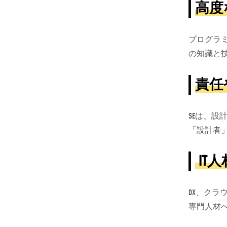
高度
プログラ
の知識と
責任
SEは、
「設計者
IT
人
DX、クラ
専門人材