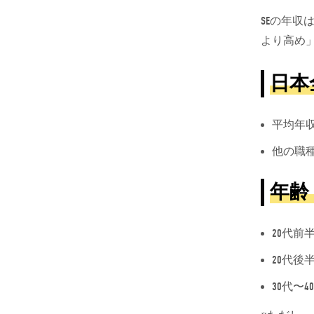
SEの年
より高め
日本
平均年
他の職
年齢
20代前
20代後
30代〜