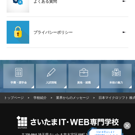
よくある質問
プライバシーポリシー
学費・奨学金
入試情報
資格・就職
本校の魅力
トップページ
>
学校紹介
>
業界からのメッセージ
>
日本マイクロソフト 株式
〒330-0845 埼玉県さいたま市大宮区仲町 3-100-2 (
Google Map
)