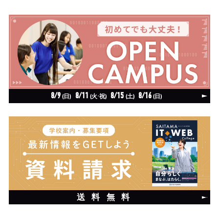
8/9
8/11
8/15
8/16
(日)
(火·祝)
(土)
(日)
送料無料