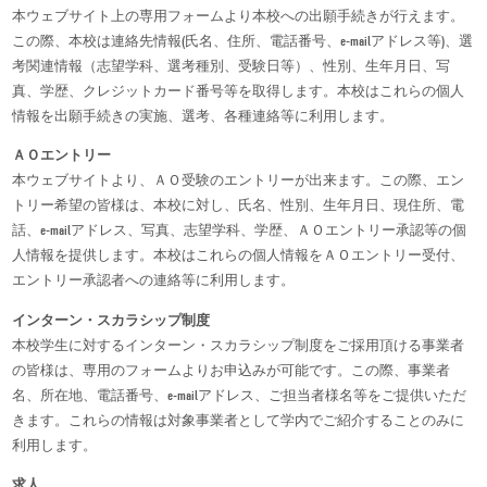
本ウェブサイト上の専用フォームより本校への出願手続きが行えます。
この際、本校は連絡先情報(氏名、住所、電話番号、e-mailアドレス等)、選
考関連情報（志望学科、選考種別、受験日等）、性別、生年月日、写
真、学歴、クレジットカード番号等を取得します。本校はこれらの個人
情報を出願手続きの実施、選考、各種連絡等に利用します。
ＡＯエントリー
本ウェブサイトより、ＡＯ受験のエントリーが出来ます。この際、エン
トリー希望の皆様は、本校に対し、氏名、性別、生年月日、現住所、電
話、e-mailアドレス、写真、志望学科、学歴、ＡＯエントリー承認等の個
人情報を提供します。本校はこれらの個人情報をＡＯエントリー受付、
エントリー承認者への連絡等に利用します。
インターン・スカラシップ制度
本校学生に対するインターン・スカラシップ制度をご採用頂ける事業者
の皆様は、専用のフォームよりお申込みが可能です。この際、事業者
名、所在地、電話番号、e-mailアドレス、ご担当者様名等をご提供いただ
きます。これらの情報は対象事業者として学内でご紹介することのみに
利用します。
求人