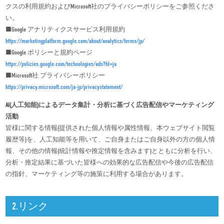
クスの利用規約およびMicrosoft社のプライバシーポリシーをご参照くださ
い。
■Google アナリティクスサービス利用規約
https://marketingplatform.google.com/about/analytics/terms/jp/
■Google ポリシーと規約ページ
https://policies.google.com/technologies/ads?hl=ja
■Microsoft社 プライバシーポリシー
https://privacy.microsoft.com/ja-jp/privacystatement/
AI(人工知能)によるデータ集計・分析に基づく広告配信やマーケティング
活動
皆様に関する情報(提供された個人情報や属性情報、本ウェブサイト閲覧
履歴等)を、人工知能等を用いて、ご自身またはご自身以外の方の個人情
報、その他の情報(統計情報や推定情報を含みます)とともに分析を行い、
分析・推定結果に基づいた皆様への効果的な広告配信や今後の広告配信
の指針、マーケティング等の施策に利用する場合があります。
2.リンク