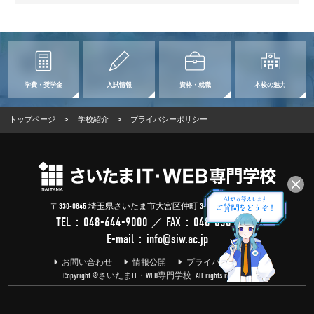
学費・奨学金
入試情報
資格・就職
本校の魅力
トップページ
>
学校紹介
>
プライバシーポリシー
〒330-0845 埼玉県さいたま市大宮区仲町 3-100-2 (
Google Map
)
TEL：
048-644-9000
／ FAX：048-650-1688
E-mail：
info@siw.ac.jp
お問い合わせ
情報公開
プライバシーポリシー
Copyright ©さいたまIT・WEB専門学校. All rights reserved.