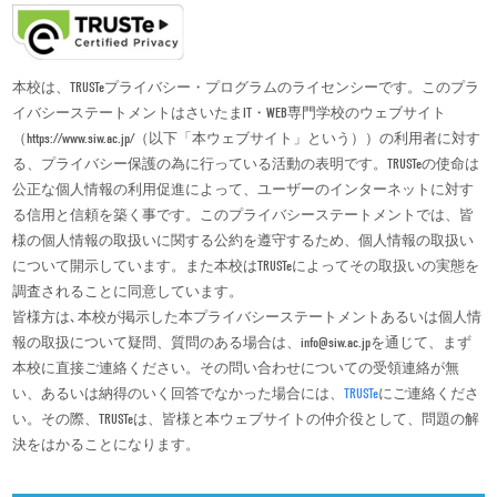
本校は、TRUSTeプライバシー・プログラムのライセンシーです。このプラ
イバシーステートメントはさいたまIT・WEB専門学校のウェブサイト
（https://www.siw.ac.jp/（以下「本ウェブサイト」という））の利用者に対す
る、プライバシー保護の為に行っている活動の表明です。TRUSTeの使命は
公正な個人情報の利用促進によって、ユーザーのインターネットに対す
る信用と信頼を築く事です。このプライバシーステートメントでは、皆
様の個人情報の取扱いに関する公約を遵守するため、個人情報の取扱い
について開示しています。また本校はTRUSTeによってその取扱いの実態を
調査されることに同意しています。
皆様方は､本校が掲示した本プライバシーステートメントあるいは個人情
報の取扱について疑問、質問のある場合は、info@siw.ac.jpを通じて、まず
本校に直接ご連絡ください。その問い合わせについての受領連絡が無
い、あるいは納得のいく回答でなかった場合には、
TRUSTe
にご連絡くださ
い。その際、TRUSTeは、皆様と本ウェブサイトの仲介役として、問題の解
決をはかることになります。