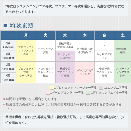
2年次はシステムエンジニア専攻、プログラマー専攻を選択し、高度なIT技術者にな
る土台をつくります。
3年次 前期
月
火
水
木
金
土
1限
機械学習と
-
プロジェクト
深層学習理論
9:10~10:40
データベース
応用情報技術
動画制作・
マネジメント
実習
者
試験対策
編集
2限
各論
データサイエ
キャリアデザ
ンス
数学
イン
10:50~12:20
3限
プロジェクト
プロジェクト
機械学習
企業連携
スマートフ
13:10~14:40
ゲームプログ
管理
マネジメント
プログラミン
プロジェクト
ォン
アプリ
ラミング
4限
ツール実習
概論
グ実習
実習
制作
14:50~16:20
...プロジェクトマネージャー専攻
...AIエンジニア専攻
...ゲームプログラマー専攻
...デジタルクリエイター専攻
時間割は変更になる場合があります
所属専攻の必修科目とは別に、他方の専攻科目から数科目選択する必要がありま
す。
目指す職種に合わせた専攻を選択（複数選択可能）して高度な専門知識を学び、技
術を高めます。