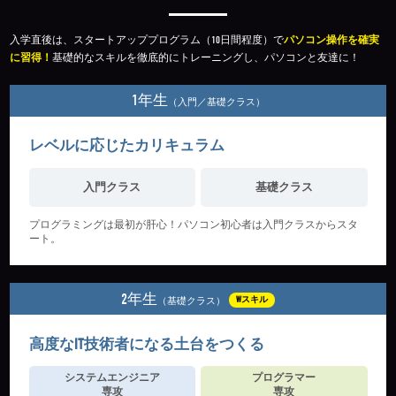
入学直後は、スタートアッププログラム（10日間程度）で
パソコン操作を確実
に習得！
基礎的なスキルを徹底的にトレーニングし、パソコンと友達に！
1年生
（入門／基礎クラス）
レベルに応じたカリキュラム
入門クラス
基礎クラス
プログラミングは最初が肝心！パソコン初心者は入門クラスからスタ
ート。
2年生
Wスキル
（基礎クラス）
高度なIT技術者になる土台をつくる
システムエンジニア
プログラマー
専攻
専攻