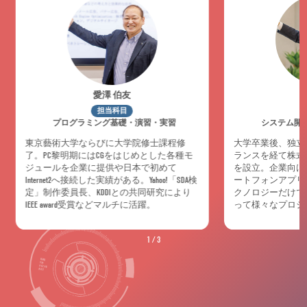
愛澤 伯友
担当科目
プログラミング基礎・演習・実習
システム開
東京藝術大学ならびに大学院修士課程修
大学卒業後、独立
了。PC黎明期にはCGをはじめとした各種モ
ランスを経て株式
ジュールを企業に提供や日本で初めて
を設立。企業向け
Internet2へ接続した実績がある。Yahoo!「SDA検
ートフォンアプリ
定」制作委員長、KDDIとの共同研究により
クノロジーだけで
IEEE award受賞などマルチに活躍。
って様々なプロジ
1
/
3