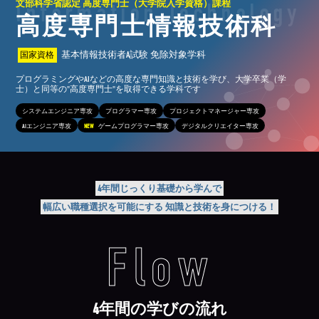
文部科学省認定 高度専門士（大学院入学資格）課程
Information Technology
高度専門士情報技術科
基本情報技術者A試験 免除対象学科
国家資格
プログラミングやAIなどの高度な専門知識と技術を学び、大学卒業（学
士）と同等の"高度専門士"を取得できる学科です
システムエンジニア専攻
プログラマー専攻
プロジェクトマネージャー専攻
AIエンジニア専攻
NEW
ゲームプログラマー専攻
デジタルクリエイター専攻
4年間じっくり基礎から学んで
幅広い職種選択を可能にする 知識と技術を身につける！
Flow
4年間の学びの流れ