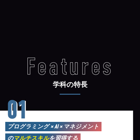
Features
学科の特長
01
プログラミング × AI × マネジメント
の
マルチスキル
を習得する