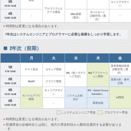
基礎
3限
キャリアデザイ
ン
13:10~14:40
アルゴリズムと
データ構造
ITパスポート
4限
Office基礎
-
試験対策（選
-
（選択）
14:50~16:20
択）
時間割は変更になる場合があります。
1年次はシステムエンジニアとプログラマーに必要な基礎をしっかり学習します。
2年次（前期）
月
火
水
木
金
基本情報技術者
1限
テスト技法
セキュア開発
試験対策（選
9:10~10:40
UML（統一モデリ
Webアプリケーシ
択）
ング言語）
ョン開発
2限
業務分析・要件
WebAPI
クラウド開発
定義
10:50~12:20
3限
キャリアデザイ
RPA（Robotic Process
ン
Automation）
13:10~14:40
モバイルアプリ
システム企画・
IoT開発
開発
設計
4限
-
業務知識
14:50~16:20
...システムエンジニア専攻
...プログラマー専攻
時間割は変更になる場合があります。
所属専攻の必修科目とは別に、他方の専攻科目から数科目選択する必要がありま
す。