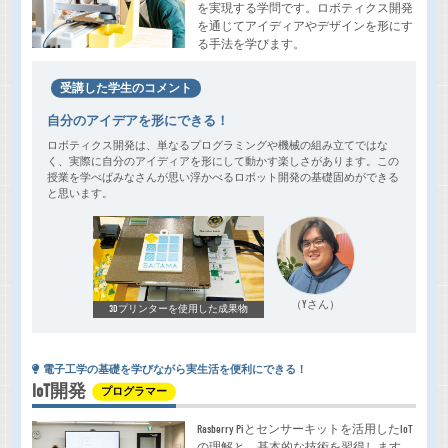
を実現する学問です。ロボティクス開発
を通じてアイディアやデザインを形にす
る手法を学びます。
受講した学生のコメント
自分のアイデアを形にできる！
ロボティクス開発は、単なるプログラミングや機械の組み立てではな
く、実際に自分のアイディアを形にして動かす楽しさがあります。この
授業を学べばみなさんが思い浮かべるロボット開発の基礎固めができる
と思います。
（Yさん）
3Dプリンターを使用した成果物
電子工学の基礎を学びながら実生活を便利にできる！
IoT開発
プログラマー
Rasberry Piとセンサーキットを活用したIoT
の理解と、基本的な技術を習得します。