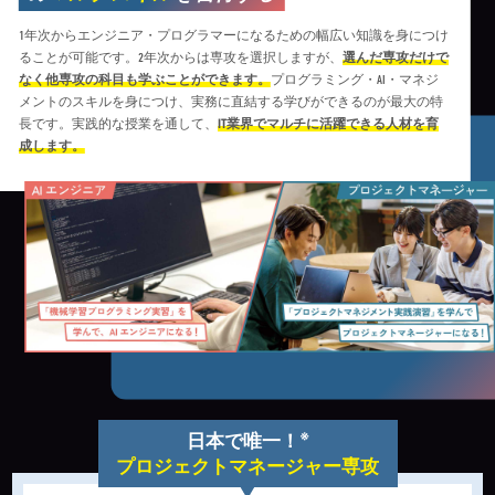
1年次からエンジニア・プログラマーになるための幅広い知識を身につけ
ることが可能です。2年次からは専攻を選択しますが、
選んだ専攻だけで
なく他専攻の科目も学ぶことができます。
プログラミング・AI・マネジ
メントのスキルを身につけ、実務に直結する学びができるのが最大の特
長です。実践的な授業を通して、
IT業界でマルチに活躍できる人材を育
成します。
※
日本で唯一！
プロジェクトマネージャー専攻