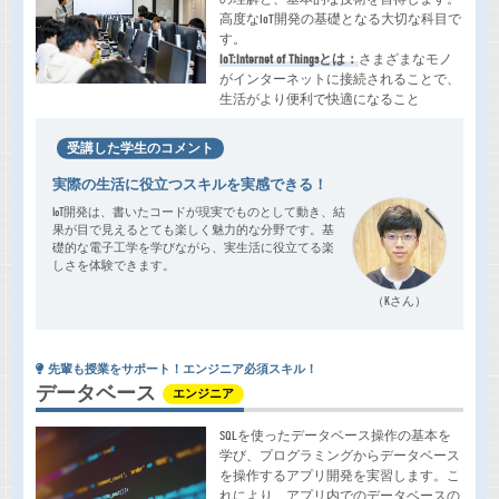
高度なIoT開発の基礎となる大切な科目で
す。
IoT:Internet of Thingsとは：
さまざまなモノ
がインターネットに接続されることで、
生活がより便利で快適になること
受講した学生のコメント
実際の生活に役立つスキルを実感できる！
IoT開発は、書いたコードが現実でものとして動き、結
果が目で見えるとても楽しく魅力的な分野です。基
礎的な電子工学を学びながら、実生活に役立てる楽
しさを体験できます。
（Kさん）
先輩も授業をサポート！エンジニア必須スキル！
データベース
エンジニア
SQLを使ったデータベース操作の基本を
学び、プログラミングからデータベース
を操作するアプリ開発を実習します。こ
れにより、アプリ内でのデータベースの