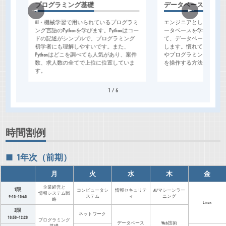
プログラミング基礎
データベース
され
AI・機械学習で用いられているプログラミ
エンジニアとしての必須
業
ング言語のPythonを学びます。Pythonはコー
ータベースを学びます。M
知技
ドの記述がシンプルで、プログラミング
て、データベース言語のS
みを
初学者にも理解しやすいです。また、
します。慣れてきたらデ
を身
Pythonはどこを調べても人気があり、案件
やプログラミング言語か
数、求人数の全てで上位に位置していま
を操作する方法を学びま
す。
1
/
6
時間割例
1年次（前期）
月
火
水
木
金
企業経営と
1限
コンピュータシ
情報セキュリテ
AI/マシーンラー
情報システム戦
ステム
ィ
ニング
9:10~10:40
略
Linux
2限
ネットワーク
10:50~12:20
プログラミング
データベース
Web技術