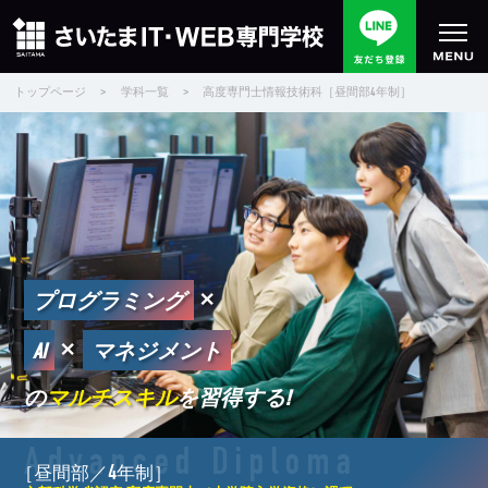
トップページ
>
学科一覧
>
高度専門士情報技術科［昼間部4年制］
×
プログラミング
×
AI
マネジメント
の
マルチスキル
を習得する!
Advanced Diploma
4
昼間部／
年制