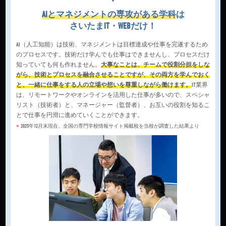
AIとマネジメントの専攻がある学科
は
さいたまIT・WEBだけ！
AI（人工知能）は技術、マネジメントは目標達成や仕事を完遂するため
のプロセスです。技術だけ学んでも仕事はできませんし、プロセスだけ
知っていても何も作れません。
大事なことは、チームで役割分担をしな
がら、技術とプロセスを融合させることですが、その両方を学んでおく
と、一緒に仕事をする人の立場や想いを尊重しながら働けます。
IT業界
は、リモートワークやオンラインを活用した仕事が多いので、スペシャ
リスト（技術者）と、マネージャー（監督者）、お互いの役割を知るこ
とで仕事を円滑に進めていくことができます。
2025年12月末現在、全国の専門学校情報サイト掲載校を当校が調査した結果より