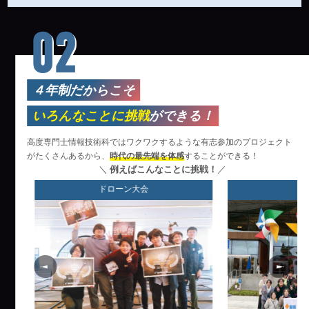
02
４年制だからこそ
いろんなことに挑戦
ができる！
高度専門士情報技術科ではワクワクするような有志参加のプロジェクト
がたくさんあるから、
時代の最先端を体感
することができる！
＼
例えばこんなことに挑戦！
／
ドローン大会
海