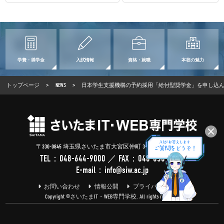
学費・奨学金
入試情報
資格・就職
本校の魅力
トップページ
>
NEWS
>
日本学生支援機構の予約採用「給付型奨学金」を申し込
〒330-0845 埼玉県さいたま市大宮区仲町 3-100-2 (
Google Map
)
TEL：
048-644-9000
／ FAX：048-650-1688
E-mail：
info@siw.ac.jp
お問い合わせ
情報公開
プライバシーポリシー
Copyright ©さいたまIT・WEB専門学校. All rights reserved.