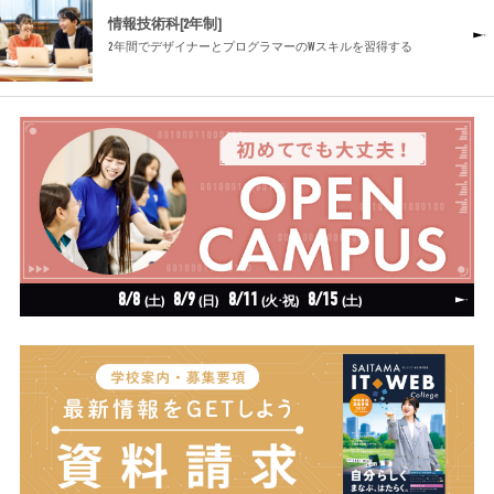
情報技術科[2年制]
2年間でデザイナーとプログラマーのWスキルを習得する
8/8
8/9
8/11
8/15
(土)
(日)
(火·祝)
(土)