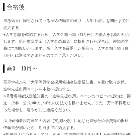
合格後
選考結果に同封されている振込依頼書の通り「入学手続Ⅰ」を期日までに
納入する。
※入学意志を確認するため、入学金相当額（10万円）の納入をお願いいた
します。給付型奨学金（入学金の減免）に採用された場合は、差額の学
費にて相殺いたします。尚、入学を辞退した場合も、入学金相当額（10
万円）は返金できませんのでご了承ください。
高3 10月～
高等学校から「大学等奨学金採用候補者決定通知書」を受け取り次第、
進学先提出用ページを本校へ提出する。
※採用候補者決定通知書の「進学先提出用」ページのコピーの提出は、郵
送・持参・公式LINEのいずれの方法でも構いません。また、万一不採用だ
った場合も、速やかにご連絡ください。
採用候補者決定通知の内容（支援区分）に応じた差額分の学費等の振込
依頼書が届いたら、期日までに納入する。
※学費納入につきましては、別途、貸与型奨学金を利用した分納制度や教