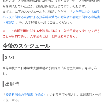
れた方は、入学選考合格時に奨学金の採否が未定でも、入学金相当額の
みを納入していただき、残額は採否決定まで猶予いたします。
まずは、以下のスケジュールをご確認いただき、「
大学等における修学
の支援に関する法律による授業料等減免の対象者の認定に関する申請書
（A様式）
」を、入学願書と一緒にご提出ください。
尚、この制度利用に関する申請書の確認は、入学手続きを滞りなく行う
ことが目的であり、入学選考とは一切関係ありません。
今後のスケジュール
START
高等学校にて日本学生支援機構の予約採用『給付型奨学金』を申し込
む。
出願時
「
授業料減免の申請書（A様式）
」の必要事項を記入し、出願書類と一緒
に提出する。