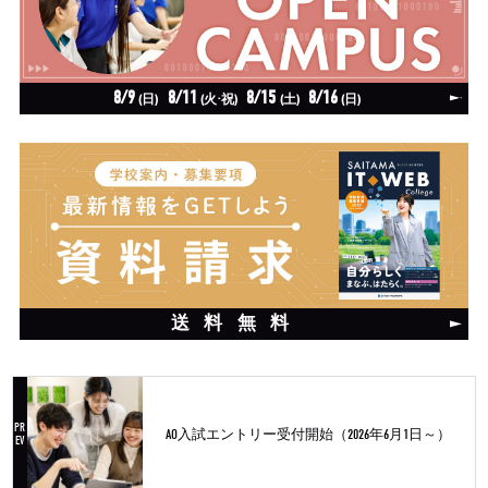
8/9
8/11
8/15
8/16
(日)
(火·祝)
(土)
(日)
送料無料
AO入試エントリー受付開始（2026年6月1日～）