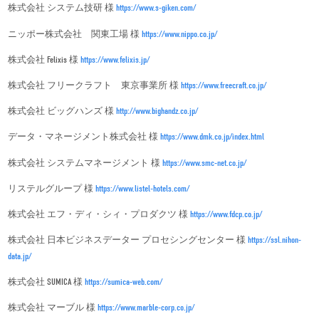
株式会社 システム技研 様
https://www.s-giken.com/
ニッポー株式会社 関東工場 様
https://www.nippo.co.jp/
株式会社 Felixis 様
https://www.felixis.jp/
株式会社 フリークラフト 東京事業所 様
https://www.freecraft.co.jp/
株式会社 ビッグハンズ 様
http://www.bighandz.co.jp/
データ・マネージメント株式会社 様
https://www.dmk.co.jp/index.html
株式会社 システムマネージメント 様
https://www.smc-net.co.jp/
リステルグループ 様
https://www.listel-hotels.com/
株式会社 エフ・ディ・シィ・プロダクツ 様
https://www.fdcp.co.jp/
株式会社 日本ビジネスデーター プロセシングセンター 様
https://ssl.nihon-
data.jp/
株式会社 SUMICA 様
https://sumica-web.com/
株式会社 マーブル 様
https://www.marble-corp.co.jp/