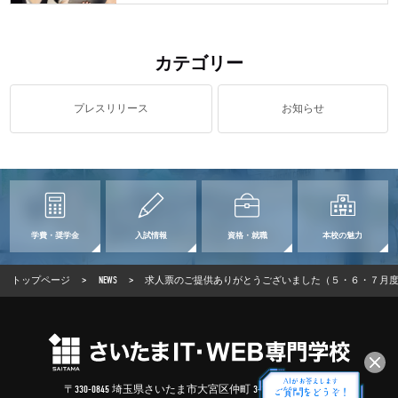
カテゴリー
プレスリリース
お知らせ
学費・奨学金
入試情報
資格・就職
本校の魅力
トップページ
>
NEWS
>
求人票のご提供ありがとうございました（５・６・７月
〒330-0845 埼玉県さいたま市大宮区仲町 3-100-2 (
Google Map
)