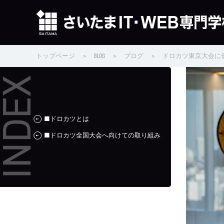
トップページ
>
BLOG
>
ブログ
>
ドロカツ東京大会に
■ドロカツとは
■ドロカツ全国大会へ向けての取り組み