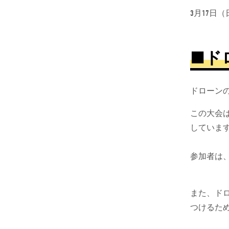
3月17日
■ド
ドローン
この大会は
していま
参加者は
また、ド
つけるた