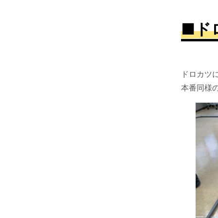
■ド
ドロカツ
本番同様