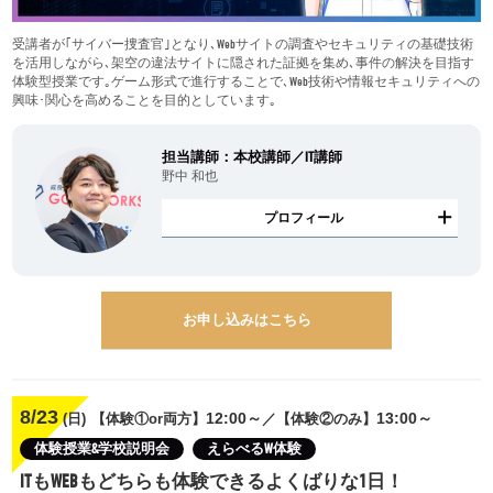
受講者が｢サイバー捜査官｣となり､Webサイトの調査やセキュリティの基礎技術
を活用しながら､架空の違法サイトに隠された証拠を集め､事件の解決を目指す
体験型授業です｡ゲーム形式で進行することで､Web技術や情報セキュリティへの
興味･関心を高めることを目的としています｡
担当講師：本校講師／IT講師
野中 和也
プロフィール
お申し込みはこちら
8/23
12:00～
13:00～
(日)
【体験①or両方】
／【体験②のみ】
体験授業&学校説明会
えらべるW体験
ITもWEBもどちらも体験できるよくばりな1日！