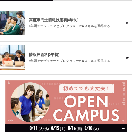
高度専門士情報技術科[4年制]
4年間でエンジニアとプログラマーのWスキルを習得する
情報技術科[2年制]
2年間でデザイナーとプログラマーのWスキルを習得する
8/11
8/15
8/16
8/18
(火·祝)
(土)
(日)
(火)