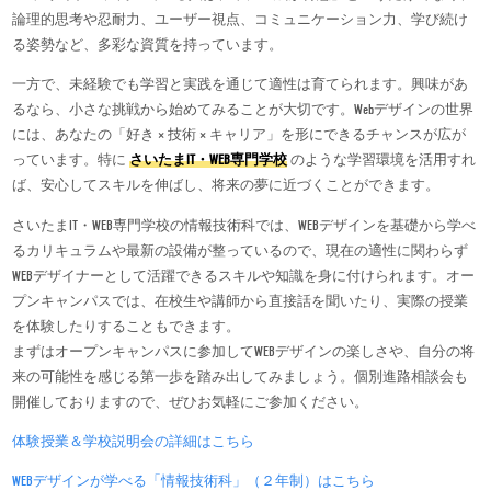
論理的思考や忍耐力、ユーザー視点、コミュニケーション力、学び続け
る姿勢など、多彩な資質を持っています。
一方で、未経験でも学習と実践を通じて適性は育てられます。興味があ
るなら、小さな挑戦から始めてみることが大切です。Webデザインの世界
には、あなたの「好き × 技術 × キャリア」を形にできるチャンスが広が
っています。特に
さいたまIT・WEB専門学校
のような学習環境を活用すれ
ば、安心してスキルを伸ばし、将来の夢に近づくことができます。
さいたまIT・WEB専門学校の情報技術科では、WEBデザインを基礎から学べ
るカリキュラムや最新の設備が整っているので、現在の適性に関わらず
WEBデザイナーとして活躍できるスキルや知識を身に付けられます。オー
プンキャンパスでは、在校生や講師から直接話を聞いたり、実際の授業
を体験したりすることもできます。
まずはオープンキャンパスに参加してWEBデザインの楽しさや、自分の将
来の可能性を感じる第一歩を踏み出してみましょう。個別進路相談会も
開催しておりますので、ぜひお気軽にご参加ください。
体験授業＆学校説明会の詳細はこちら
WEBデザインが学べる「情報技術科」（２年制）はこちら