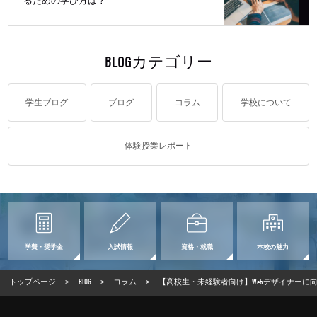
るための学び方は？
BLOGカテゴリー
学生ブログ
ブログ
コラム
学校について
体験授業レポート
学費・奨学金
入試情報
資格・就職
本校の魅力
トップページ
>
BLOG
>
コラム
>
【高校生・未経験者向け】Webデザイナーに