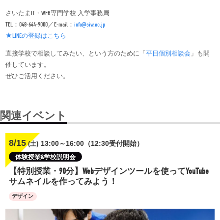
さいたまIT・WEB専門学校 入学事務局
TEL：048-644-9000／E-mail：
info@siw.ac.jp
★LINEの登録はこちら
直接学校で相談してみたい、という方のために「
平日個別相談会
」も開
催しています。
ぜひご活用ください。
関連イベント
8/15
13:00～16:00（12:30受付開始）
(土)
体験授業&学校説明会
【特別授業・90分】Webデザインツールを使ってYouTube
サムネイルを作ってみよう！
デザイン