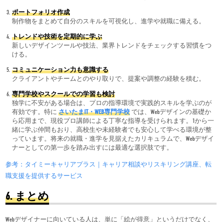
ポートフォリオ作成
制作物をまとめて自分のスキルを可視化し、進学や就職に備える。
トレンドや技術を定期的に学ぶ
新しいデザインツールや技法、業界トレンドをチェックする習慣をつ
ける。
コミュニケーション力も意識する
クライアントやチームとのやり取りで、提案や調整の経験を積む。
専門学校やスクールでの学習も検討
独学に不安がある場合は、プロの指導環境で実践的スキルを学ぶのが
有効です。特に
さいたまIT・WEB専門学校
では、Webデザインの基礎か
ら応用まで、現役プロ講師による丁寧な指導を受けられます。1から一
緒に学ぶ仲間もおり、高校生や未経験者でも安心して学べる環境が整
っています。将来の就職・進学を見据えたカリキュラムで、Webデザイ
ナーとしての第一歩を踏み出すには最適な選択肢です。
参考：タイミーキャリアプラス｜キャリア相談やリスキリング講座、転
職支援を提供するサービス
6.
まとめ
Webデザイナーに向いている人は、単に「絵が得意」というだけでなく、