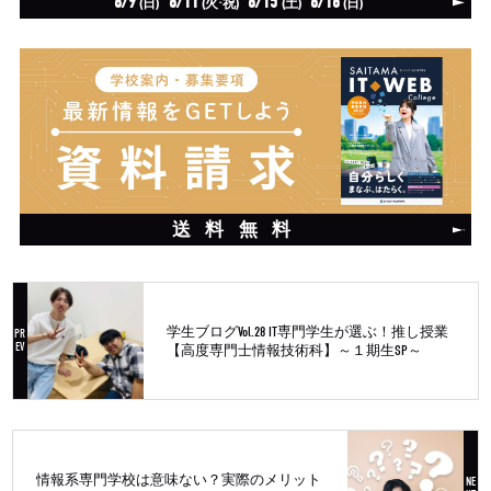
8/9
8/11
8/15
8/16
(日)
(火·祝)
(土)
(日)
送料無料
学生ブログVol.28 IT専門学生が選ぶ！推し授業
【高度専門士情報技術科】～１期生SP～
情報系専門学校は意味ない？実際のメリット