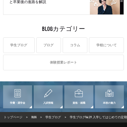
と卒業後の進路を解説
BLOGカテゴリー
学生ブログ
ブログ
コラム
学校について
体験授業レポート
学費・奨学金
入試情報
資格・就職
本校の魅力
トップページ
>
BLOG
>
学生ブログ
>
学生ブログVol.29 入学してはじめて