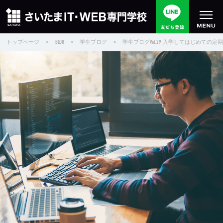
トップページ
>
BLOG
>
学生ブログ
>
学生ブログVol.29 入学してはじめて