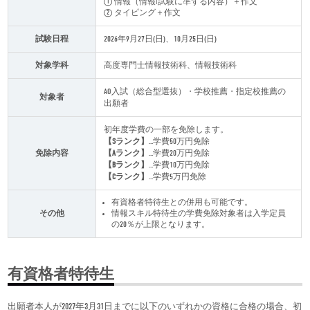
情報（情報Ⅰ試験に準ずる内容）＋作文
タイピング＋作文
試験日程
2026年9月27日(日)、10月25日(日)
対象学科
高度専門士情報技術科、情報技術科
AO入試（総合型選抜）・学校推薦・指定校推薦の
対象者
出願者
初年度学費の一部を免除します。
【Sランク】
…学費50万円免除
免除内容
【Aランク】
…学費20万円免除
【Bランク】
…学費10万円免除
【Cランク】
…学費5万円免除
有資格者特待生との併用も可能です。
その他
情報スキル特待生の学費免除対象者は入学定員
の20％が上限となります。
有資格者特待生
出願者本人が2027年3月31日までに以下のいずれかの資格に合格の場合、初