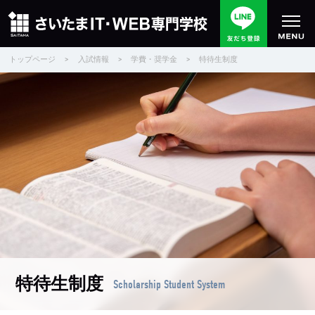
トップページ
>
入試情報
>
学費・奨学金
>
特待生制度
特待生制度
Scholarship Student System