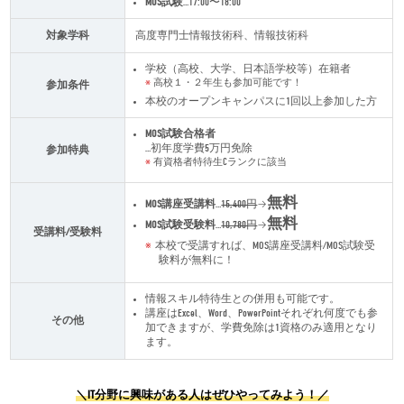
MOS試験
…17:00〜18:00
対象学科
高度専門士情報技術科、情報技術科
学校（高校、大学、日本語学校等）在籍者
高校１・２年生も参加可能です！
参加条件
本校のオープンキャンパスに1回以上参加した方
MOS試験合格者
…初年度学費5万円免除
参加特典
有資格者特待生Cランクに該当
無料
MOS講座受講料
…
15,400円
→
無料
MOS試験受験料
…
10,780円
→
受講料/受験料
本校で受講すれば、MOS講座受講料/MOS試験受
験料が無料に！
情報スキル特待生との併用も可能です。
講座はExcel、Word、PowerPointそれぞれ何度でも参
その他
加できますが、学費免除は1資格のみ適用となり
ます。
＼IT分野に興味がある人はぜひやってみよう！／