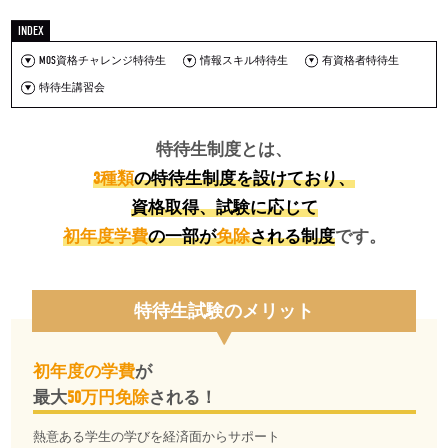
MOS資格チャレンジ特待生
情報スキル特待生
有資格者特待生
特待生講習会
特待生制度とは、
3種類
の特待生制度を設けており、
資格取得、試験に応じて
初年度学費
の一部が
免除
される制度
です。
特待生試験のメリット
初年度の学費
が
最大
50万円免除
される！
熱意ある学生の学びを経済面からサポート