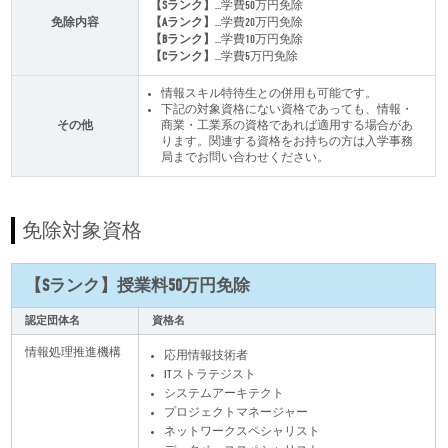
【Sランク】
…学費50万円免除
免除内容
【Aランク】
…学費20万円免除
【Bランク】
…学費10万円免除
【Cランク】
…学費5万円免除
情報スキル特待生との併用も可能です。
下記の対象資格にない資格であっても、情報・
その他
商業・工業系の資格であれば適用する場合があ
ります。関連する資格をお持ちの方は入学事務
局までお問い合わせください。
免除対象資格
【Sランク】授業料50万円免除
認定団体名
資格名
情報処理推進機構
応用情報技術者
ITストラテジスト
システムアーキテクト
プロジェクトマネージャー
ネットワークスペシャリスト