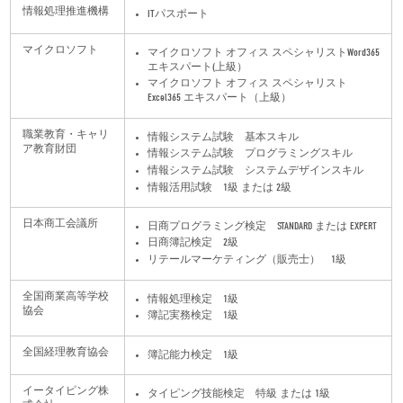
情報処理推進機構
ITパスポート
マイクロソフト
マイクロソフト オフィス スペシャリストWord365
エキスパート(上級）
マイクロソフト オフィス スペシャリスト
Excel365 エキスパート（上級）
職業教育・キャリ
情報システム試験 基本スキル
ア教育財団
情報システム試験 プログラミングスキル
情報システム試験 システムデザインスキル
情報活用試験 1級 または 2級
日本商工会議所
日商プログラミング検定 STANDARD または EXPERT
日商簿記検定 2級
リテールマーケティング（販売士） 1級
全国商業高等学校
情報処理検定 1級
協会
簿記実務検定 1級
全国経理教育協会
簿記能力検定 1級
イータイピング株
タイピング技能検定 特級 または 1級