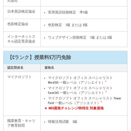
式会社
日本英語検定協会
実用英語技能検定 準1級
色彩検定協会
色彩検定 1級 または 2級
インターネットス
ウェブデザイン技能検定 1級 または 2級
キル認定普及協会
【Cランク】授業料5万円免除
認定団体名
資格名
マイクロソフト
マイクロソフト オフィス スペシャリスト
※
Word365 一般レベル（アソシエイト）
マイクロソフト オフィス スペシャリスト
※
Excel365 一般レベル（アソシエイト）
マイクロソフト オフィス スペシャリスト Power
※
Point 一般レベル（アソシエイト）
MOS資格チャレンジ特待生 対象資格
職業教育・キャリ
情報活用試験 3級
ア教育財団