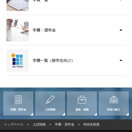
学費・奨学金
学費一覧（留学生向け）
学費・奨学金
入試情報
資格・就職
本校の魅力
トップページ
>
入試情報
>
学費・奨学金
>
特待生制度