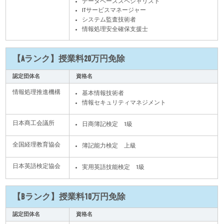
データベーススペシャリスト
ITサービスマネージャー
システム監査技術者
情報処理安全確保支援士
【Aランク】授業料20万円免除
認定団体名
資格名
情報処理推進機構
基本情報技術者
情報セキュリティマネジメント
日本商工会議所
日商簿記検定 1級
全国経理教育協会
簿記能力検定 上級
日本英語検定協会
実用英語技能検定 1級
【Bランク】授業料10万円免除
認定団体名
資格名