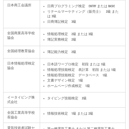
日本商工会議所
日商プログラミング検定 ENTRY または BASIC
リテールマーケティング（販売士） 2級 また
は 3級
日商簿記検定 3級
全国商業高等学校
情報処理検定 2級 または 3級
協会
簿記実務検定 2級
全国経理教育協会
簿記能力検定 2級
日本情報処理検定
日本語ワープロ検定 初段 または 1級
協会
情報処理技能検定 表計算 初段 または 1級
情報処理技能検定 データベース 1級
文書デザイン検定 1級
ホームページ作成検定 1級
イータイピング株
タイピング技能検定 2級
式会社
全国工業高等学校
情報技術検定 1級 または 2級
長協会
電気技術者試験セ
第一種電気工事士 または 第二種電気工事士