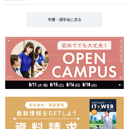
学費・奨学金に戻る
8/11
8/15
8/16
8/18
(火·祝)
(土)
(日)
(火)