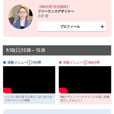
【WEB分野 担当講師】
フリーランスデザイナー
石井 愛
プロフィール
9/20(日)12:00～15:30
体験メニュー① IT分野
体験メニュー② WEB分野
パソコン初心者でも安心！はじめての
Webデザインツールでインスタ風に画像
プログラミング体験
加工してみよう！