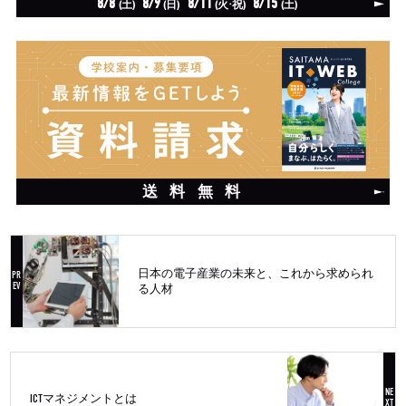
8/8
8/9
8/11
8/15
(土)
(日)
(火·祝)
(土)
送料無料
日本の電子産業の未来と、これから求められ
る人材
ICTマネジメントとは