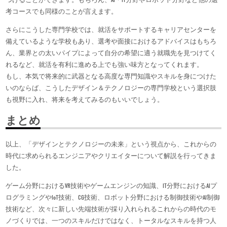
考コースでも同様のことが言えます。
さらにこうした専門学校では、就活をサポートするキャリアセンターを
備えているような学校もあり、選考や面接におけるアドバイスはもちろ
ん、業界との太いパイプによって自分の希望に適う就職先を見つけてく
れるなど、就活を有利に進める上でも強い味方となってくれます。
もし、本気で将来的に武器となる高度な専門知識やスキルを身につけた
いのならば、こうしたデザイン＆テクノロジーの専門学校という選択肢
も視野に入れ、将来を考えてみるのもいいでしょう。
まとめ
以上、「デザインとテクノロジーの未来」という視点から、これからの
時代に求められるエンジニアやクリエイターについて解説を行ってきま
した。
ゲーム分野におけるVR技術やゲームエンジンの知識、IT分野におけるAIプ
ログラミングやIoT技術、CG技術、ロボット分野における制御技術やAI制御
技術など、次々に新しい先端技術が採り入れられるこれからの時代のモ
ノづくりでは、一つのスキルだけではなく、トータルなスキルを持つ人