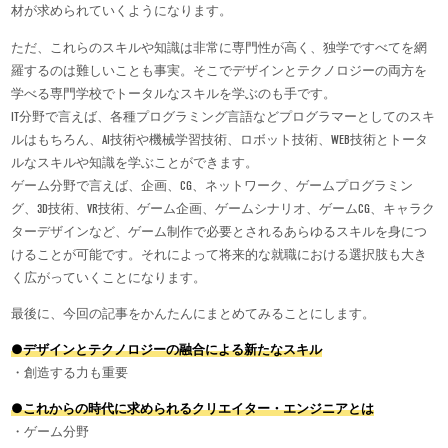
材が求められていくようになります。
ただ、これらのスキルや知識は非常に専門性が高く、独学ですべてを網
羅するのは難しいことも事実。そこでデザインとテクノロジーの両方を
学べる専門学校でトータルなスキルを学ぶのも手です。
IT分野で言えば、各種プログラミング言語などプログラマーとしてのスキ
ルはもちろん、AI技術や機械学習技術、ロボット技術、WEB技術とトータ
ルなスキルや知識を学ぶことができます。
ゲーム分野で言えば、企画、CG、ネットワーク、ゲームプログラミン
グ、3D技術、VR技術、ゲーム企画、ゲームシナリオ、ゲームCG、キャラク
ターデザインなど、ゲーム制作で必要とされるあらゆるスキルを身につ
けることが可能です。それによって将来的な就職における選択肢も大き
く広がっていくことになります。
最後に、今回の記事をかんたんにまとめてみることにします。
●デザインとテクノロジーの融合による新たなスキル
・創造する力も重要
●これからの時代に求められるクリエイター・エンジニアとは
・ゲーム分野