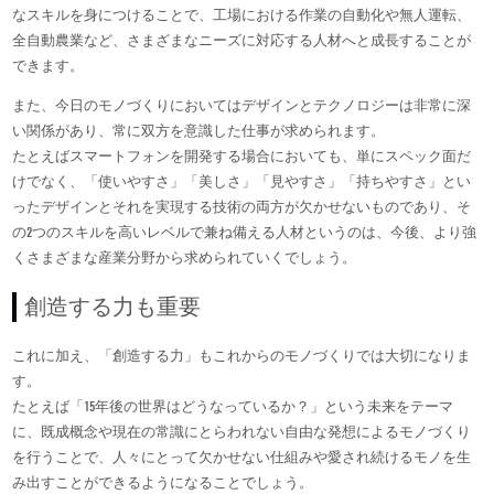
なスキルを身につけることで、工場における作業の自動化や無人運転、
全自動農業など、さまざまなニーズに対応する人材へと成長することが
できます。
また、今日のモノづくりにおいてはデザインとテクノロジーは非常に深
い関係があり、常に双方を意識した仕事が求められます。
たとえばスマートフォンを開発する場合においても、単にスペック面だ
けでなく、「使いやすさ」「美しさ」「見やすさ」「持ちやすさ」とい
ったデザインとそれを実現する技術の両方が欠かせないものであり、そ
の2つのスキルを高いレベルで兼ね備える人材というのは、今後、より強
くさまざまな産業分野から求められていくでしょう。
創造する力も重要
これに加え、「創造する力」もこれからのモノづくりでは大切になりま
す。
たとえば「15年後の世界はどうなっているか？」という未来をテーマ
に、既成概念や現在の常識にとらわれない自由な発想によるモノづくり
を行うことで、人々にとって欠かせない仕組みや愛され続けるモノを生
み出すことができるようになることでしょう。