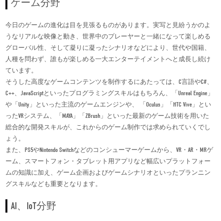
ゲーム分野
今日のゲームの進化は目を見張るものがあります。実写と見紛うかのよ
うなリアルな映像と動き、世界中のプレーヤーと一緒になって楽しめる
グローバル性、そして凝りに凝ったシナリオなどにより、世代や国籍、
人種を問わず、誰もが楽しめる一大エンターテイメントへと成長し続け
ています。
そうした高度なゲームコンテンツを制作するにあたっては、C言語やC#、
C++、JavaScriptといったプログラミングスキルはもちろん、「Unreal Engine」
や「Unity」といった主流のゲームエンジンや、 「Oculus」「HTC Vive」とい
ったVRシステム、「MAYA」「ZBrush」といった最新のゲーム技術を用いた
総合的な開発スキルが、これからのゲーム制作では求められていくでし
ょう。
また、PS5やNintendo Switchなどのコンシューマーゲームから、VR・AR・MRゲ
ーム、スマートフォン・タブレット用アプリなど幅広いプラットフォー
ムの知識に加え、ゲーム企画およびゲームシナリオといったプランニン
グスキルなども重要となります。
AI、IoT分野