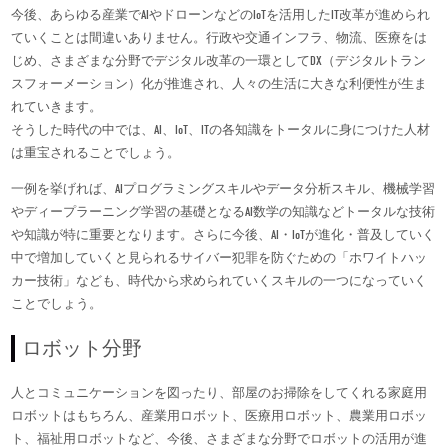
今後、あらゆる産業でAIやドローンなどのIoTを活用したIT改革が進められ
ていくことは間違いありません。行政や交通インフラ、物流、医療をは
じめ、さまざまな分野でデジタル改革の一環としてDX（デジタルトラン
スフォーメーション）化が推進され、人々の生活に大きな利便性が生ま
れていきます。
そうした時代の中では、AI、IoT、ITの各知識をトータルに身につけた人材
は重宝されることでしょう。
一例を挙げれば、AIプログラミングスキルやデータ分析スキル、機械学習
やディープラーニング学習の基礎となるAI数学の知識などトータルな技術
や知識が特に重要となります。さらに今後、AI・IoTが進化・普及していく
中で増加していくと見られるサイバー犯罪を防ぐための「ホワイトハッ
カー技術」なども、時代から求められていくスキルの一つになっていく
ことでしょう。
ロボット分野
人とコミュニケーションを図ったり、部屋のお掃除をしてくれる家庭用
ロボットはもちろん、産業用ロボット、医療用ロボット、農業用ロボッ
ト、福祉用ロボットなど、今後、さまざまな分野でロボットの活用が進