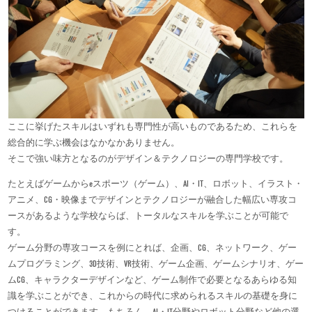
ここに挙げたスキルはいずれも専門性が高いものであるため、これらを
総合的に学ぶ機会はなかなかありません。
そこで強い味方となるのがデザイン＆テクノロジーの専門学校です。
たとえばゲームからeスポーツ（ゲーム）、AI・IT、ロボット、イラスト・
アニメ、CG・映像までデザインとテクノロジーが融合した幅広い専攻コ
ースがあるような学校ならば、トータルなスキルを学ぶことが可能で
す。
ゲーム分野の専攻コースを例にとれば、企画、CG、ネットワーク、ゲー
ムプログラミング、3D技術、VR技術、ゲーム企画、ゲームシナリオ、ゲー
ムCG、キャラクターデザインなど、ゲーム制作で必要となるあらゆる知
識を学ぶことができ、これからの時代に求められるスキルの基礎を身に
つけることができます。もちろん、AI・IT分野やロボット分野など他の選