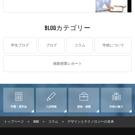
BLOGカテゴリー
学生ブログ
ブログ
コラム
学校について
体験授業レポート
学費・奨学金
入試情報
資格・就職
本校の魅力
トップページ
>
BLOG
>
コラム
>
デザインとテクノロジーの未来