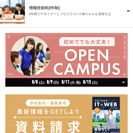
情報技術科[2年制]
2年間でデザイナーとプログラマーのWスキルを習得する
8/8
8/9
8/11
8/15
(土)
(日)
(火·祝)
(土)