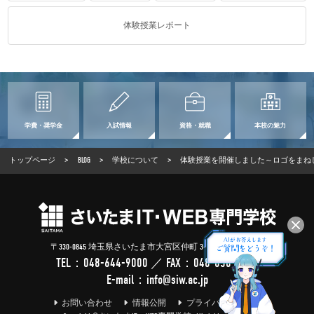
体験授業レポート
学費・奨学金
入試情報
資格・就職
本校の魅力
トップページ
>
BLOG
>
学校について
>
体験授業を開催しました～ロゴをまね
〒330-0845 埼玉県さいたま市大宮区仲町 3-100-2 (
Google Map
)
TEL：
048-644-9000
／ FAX：048-650-1688
E-mail：
info@siw.ac.jp
お問い合わせ
情報公開
プライバシーポリシー