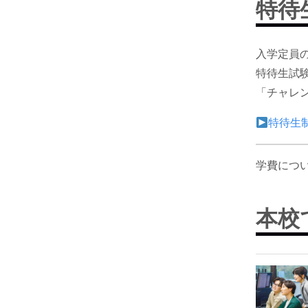
特待
入学定員
特待生試
「チャレ
特待生
学費につ
本校