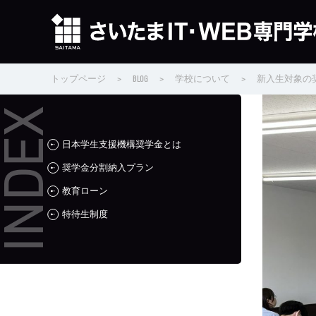
トップページ
>
BLOG
>
学校について
>
新入生対象の
日本学生支援機構奨学金とは
奨学金分割納入プラン
教育ローン
特待生制度