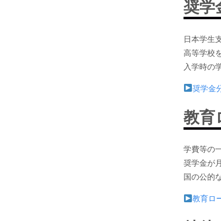
奨学
日本学生
高等学校
入学時の
奨学金
教育
学費等の
奨学金が
国の公的
教育ロ