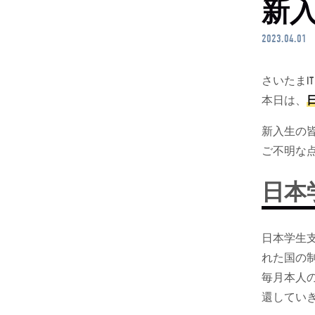
新
2023.04.01
さいたまI
本日は、
新入生の
ご不明な
日本
日本学生
れた国の
毎月本人
還してい